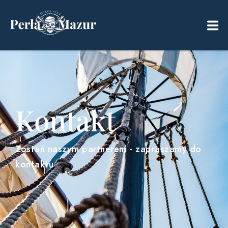
PERŁA MAZUR
REJSY WYCIECZKOWE
Kontakt
ZDJĘCIA
Zostań naszym partnerem - zapraszamy do
EVENTY
kontaktu
CENNIK
KAMERA LIVE
KONTAKT